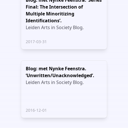
Blog: met Nynke Feenstra. ‘Series
Final: The Intersection of
Multiple Minoritizing
Identifications’.
Leiden Arts in Society Blog.
2017-03-31
Blog: met Nynke Feenstra.
‘Unwritten/Unacknowledged’.
Leiden Arts in Society Blog.
2016-12-01